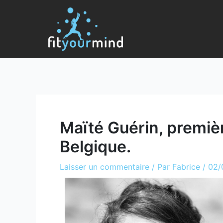
Maïté Guérin, premiè
Belgique.
Laisser un commentaire
/ Par
Fabrice
/
02/