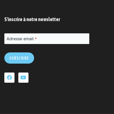
S'inscrire à notre newsletter
Adresse email
*
SUBSCRIBE
Ce
champ
devrait
être
laissé
vide