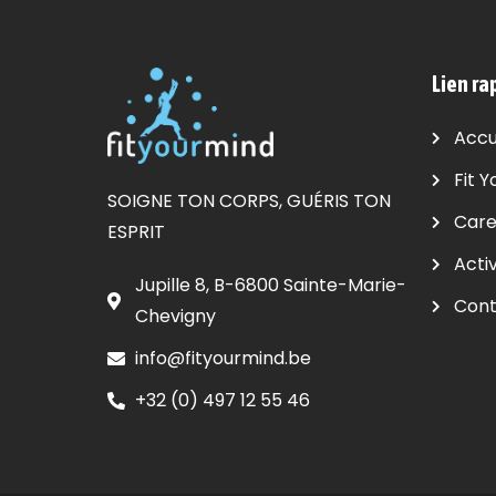
Lien ra
Accu
Fit Y
SOIGNE TON CORPS, GUÉRIS TON
Care
ESPRIT
Activ
Jupille 8, B-6800 Sainte-Marie-
Cont
Chevigny
info@fityourmind.be
+32 (0) 497 12 55 46