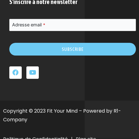
S'inscrire à notre newsletter
Adresse email
*
SUBSCRIBE
Ce
champ
devrait
être
laissé
vide
Copyright © 2023 Fit Your Mind – Powered by R1-
Company