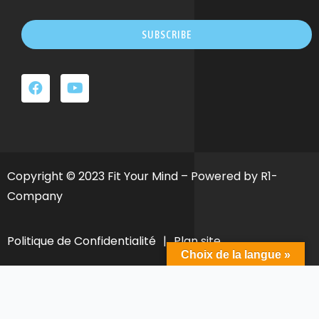
SUBSCRIBE
Ce
champ
devrait
être
laissé
vide
Copyright © 2023 Fit Your Mind – Powered by R1-
Company
Politique de Confidentialité
|
Plan site
Choix de la langue »