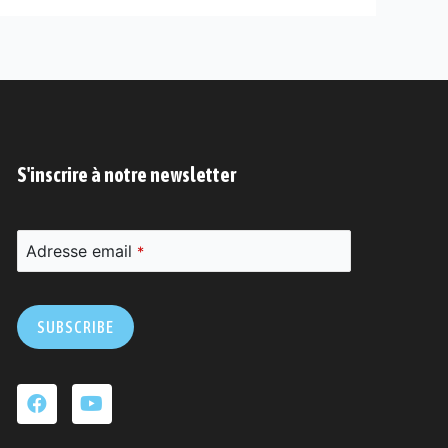
S'inscrire à notre newsletter
Adresse email
*
SUBSCRIBE
Ce
champ
devrait