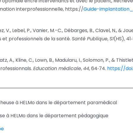
e optimale entre intervenants et avec le patient, Retriev
rmation interprofessionnelle, https://
Guide-implantation_
z, V., Lebel, P., Vanier, M.-C., Débarges, B., Clavel, N., & Jou
s et professionnels de la santé.
Santé Publique
,
S1
(HS), 41‑
tz, A., Kline, C., Lown, B., Madularu, I., Solomon, P., & Thist
professionnals.
Education médicale
,
44
, 64‑74.
https://doi
rcheuse à HELMo dans le département paramédical
use à HELMo dans le département pédagogique
be