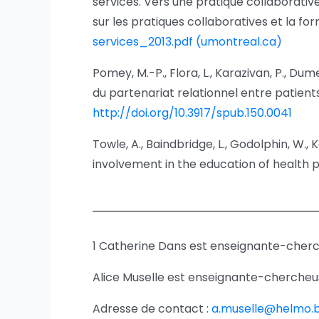
services. Vers une pratique collaborativ
sur les pratiques collaboratives et la fo
services_2013.pdf (umontreal.ca)
Pomey, M.-P., Flora, L., Karazivan, P., Dume
du partenariat relationnel entre patient
http://doi.org/10.3917/spub.150.0041
Towle, A., Baindbridge, L., Godolphin, W., Ka
involvement in the education of health 
1 Catherine Dans est enseignante-che
Alice Muselle est enseignante-cherche
Adresse de contact :
a.muselle@helmo.