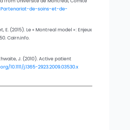
ed from Université de Montréal, Comité
Partenariat-de-soins-et-de-
et, E. (2015). Le « Montreal model » : Enjeux
50. Cairn.info.
lethwaite, J. (2010). Active patient
.org/10.1111/j.1365-2923.2009.03530.x