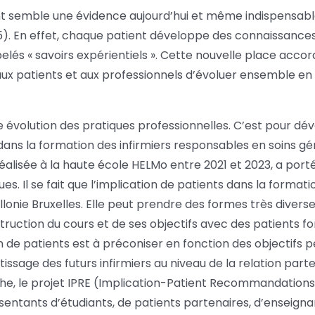
nt semble une évidence aujourd’hui et même indispensable
15). En effet, chaque patient développe des connaissance
elés « savoirs expérientiels ». Cette nouvelle place acc
aux patients et aux professionnels d’évoluer ensemble e
volution des pratiques professionnelles. C’est pour dév
dans la formation des infirmiers responsables en soins g
alisée à la haute école HELMo entre 2021 et 2023, a porté 
. Il se fait que l’implication de patients dans la formati
llonie Bruxelles. Elle peut prendre des formes très divers
truction du cours et de ses objectifs avec des patients fo
n de patients est à préconiser en fonction des objectifs 
issage des futurs infirmiers au niveau de la relation parten
rche, le projet IPRE (Implication-Patient Recommandation
sentants d’étudiants, de patients partenaires, d’enseigna