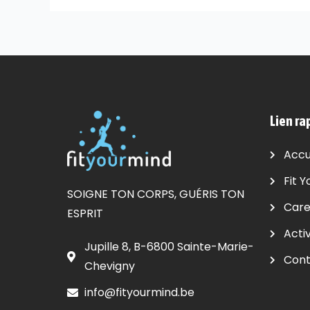
Lien ra
Accu
Fit Y
SOIGNE TON CORPS, GUÉRIS TON
Care
ESPRIT
Activ
Jupille 8, B-6800 Sainte-Marie-
Cont
Chevigny
info@fityourmind.be