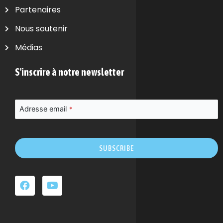
Partenaires
Nous soutenir
Médias
S'inscrire à notre newsletter
Adresse email
*
SUBSCRIBE
Ce
champ
devrait
être
laissé