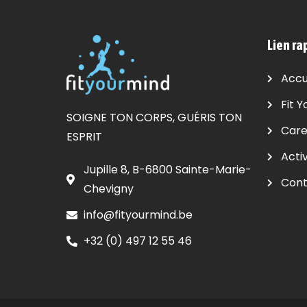
Lien ra
Accu
Fit Y
SOIGNE TON CORPS, GUÉRIS TON
Care
ESPRIT
Activ
Jupille 8, B-6800 Sainte-Marie-
Cont
Chevigny
info@fityourmind.be
+32 (0) 497 12 55 46