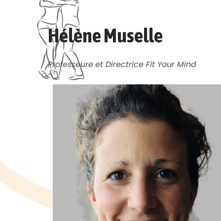
Hélène Muselle
Professeure
et Directrice Fit Your Mind