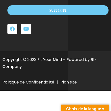
SUBSCRIBE
Ce
champ
devrait
être
laissé
vide
Copyright © 2023 Fit Your Mind – Powered by R1-
Company
Politique de Confidentialité
|
Plan site
Choix de la langue »