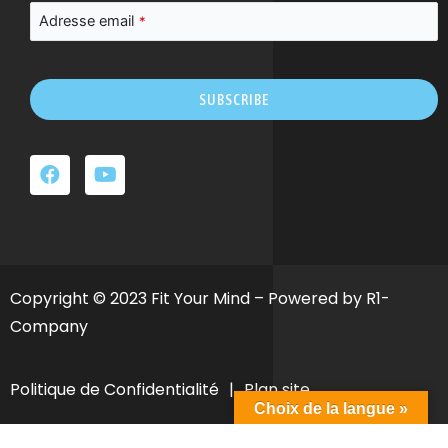
Adresse email
*
SUBSCRIBE
Ce
champ
devrait
être
laissé
vide
Copyright © 2023 Fit Your Mind – Powered by R1-
Company
Politique de Confidentialité
|
Plan site
Choix de la langue »